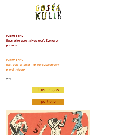
Pyjama party
illustration about a New Year's Eve party;
personal
Pyjama party
ilustracja na temat imprezy sylwestrowej;
projekt własny
2025
illustrations
portfolio